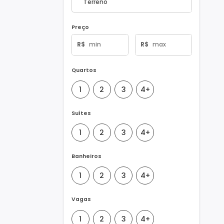
Tipo de Imóvel
Preço
R$
R$
Quartos
1
2
3
4+
Suítes
1
2
3
4+
Banheiros
1
2
3
4+