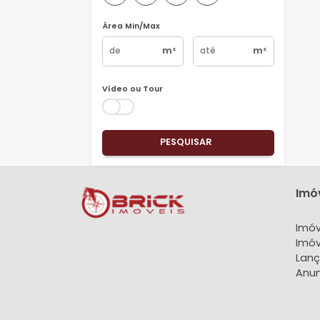
Vagas
1
2
3
4+
Área Min/Max
m²
m²
Vídeo ou Tour
PESQUISAR