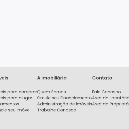
Imóveis
A imobiliária
Con