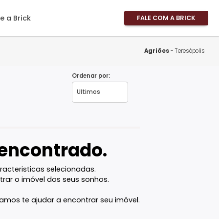
imóveis
Sobre a Brick
FALE
Área 
Área 
Ag
Propri
Ordenar por:
Fale 
Pergu
Frequ
Favor
vel encontrado.
com as caracteristicas selecionadas.
ê vai encontrar o imóvel dos seus sonhos.