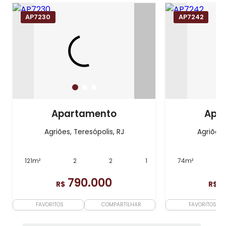
AP7230
AP7242
Apartamento
Apa
Agriões, Teresópolis, RJ
Agriões,
121m²
2
2
1
74m²
790.000
R$
R$
FAVORITOS
COMPARTILHAR
FAVORITOS