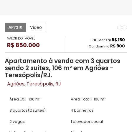
Vídeo
AP7210
VALOR DO IMÓVEL
R$ 150
IPTU Mensal
R$ 850.000
R$ 900
Condomínio
Apartamento à venda com 3 quartos
sendo 2 suítes, 106 m² em Agriões -
Teresópolis/RJ.
Agriões, Teresópolis, RJ
Área Útil:
106 m²
Área Total:
106 m²
3 quartos
(2 suítes)
4 banheiros
2 vagas
1 elevador social