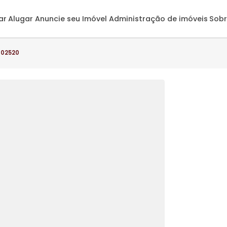
omprar
Alugar
Anuncie seu Imóvel
Administração de 
o(s) - AP02520