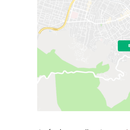
Localização do Imóvel
A localização do imóvel no mapa nã
Bairro:
Agriões
- Teresópolis, RJ