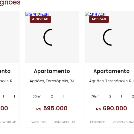
em
Agriões
0
AP02546
AP6749