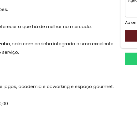
ões
 Agriões.
e vai oferecer o que há de melhor no mercado.
íte, lavabo, sala com cozinha integrada e uma excelen
rea de serviço.
, sala de jogos, academia e coworking e espaço gourme