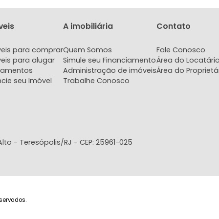
rtamento
Apartamento
Apar
 Teresópolis, RJ
Agriões, Teresópolis, RJ
Agriões, 
2
1
1
100m²
2
1
1
76m²
630.000
595.000
6
R$
R$
COMPARTILHAR
FAVORITOS
COMPARTILHAR
FAVORITOS
Imóveis
A imobiliária
Con