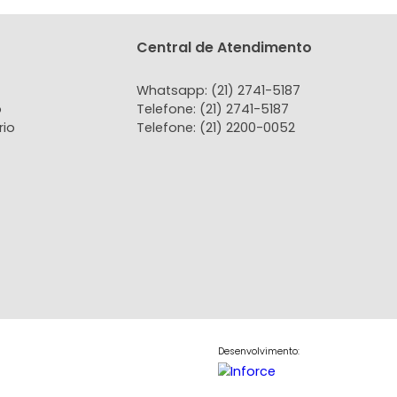
tamento
Apartamento
Teresópolis, RJ
Agriões, Teresópolis, RJ
2
1
2
76m²
2
1
2
90.000
780.000
R$
COMPARTILHAR
FAVORITOS
COMPARTILHAR
tato
Central de Atendi