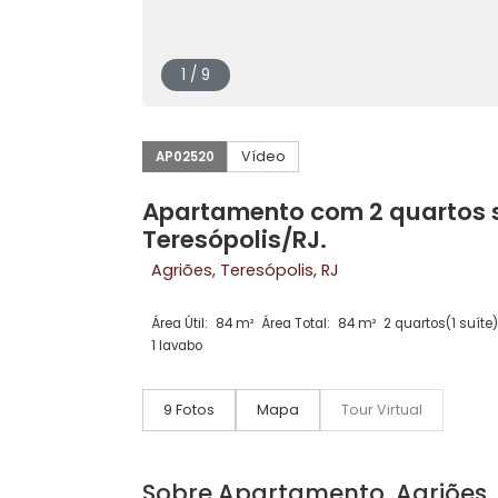
1 / 9
Vídeo
AP02520
Apartamento com 2 quarto
Teresópolis/RJ.
Agriões, Teresópolis, RJ
Área Útil:
84 m²
Área Total:
84 m²
2 quartos
1 lavabo