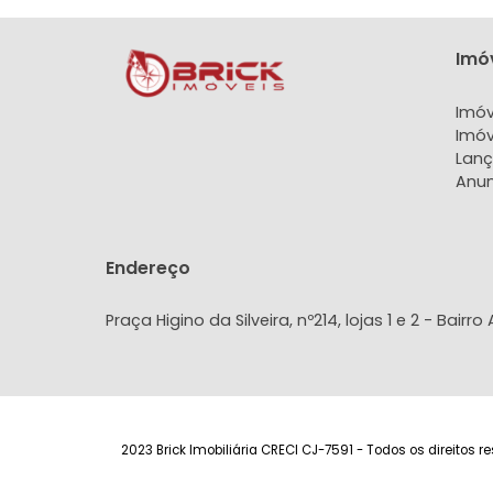
Apartamento
Apa
Agriões, Teresópolis, RJ
Agriões,
77m²
2
1
1
86m²
650.000
R$
R$
FAVORITOS
COMPARTILHAR
FAVORITOS