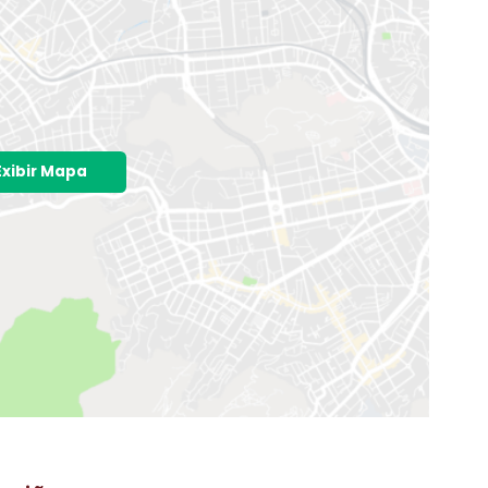
o é exata e sim aproximada
Exibir Mapa