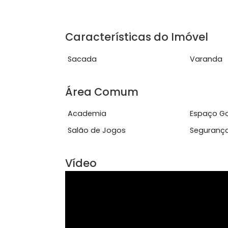
Unidades de 2 quartos à partir de R$ 
* Previsão de entrega em Fevereiro de
Características do Imóve
Sacada
Var
Área Comum
Academia
Esp
Salão de Jogos
Seg