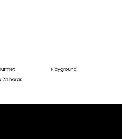
620.000,00
 2027.
l
anda
aço Gourmet
Playground
urança 24 horas