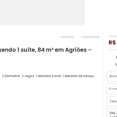
FAVORITOS
COMPART
s sendo 1 suíte, 84 m² em Agriões -
(1 suíte)
2 banheiros
2 vagas
1 elevador social
1 elevador de serviç