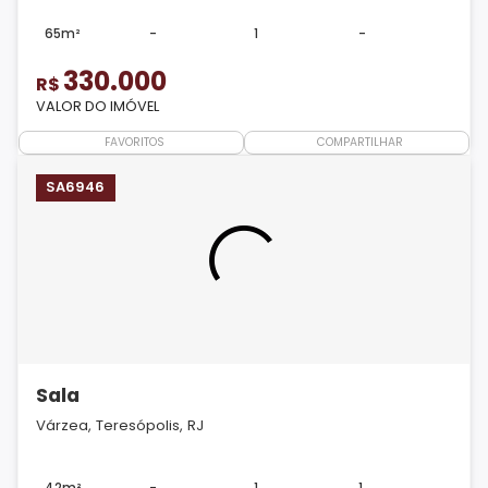
65m²
-
1
-
330.000
R$
VALOR DO IMÓVEL
FAVORITOS
COMPARTILHAR
SA6946
Sala
Várzea, Teresópolis, RJ
42m²
-
1
1