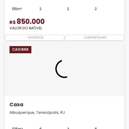
135m²
2
2
2
850.000
R$
VALOR DO IMÓVEL
FAVORITOS
COMPARTILHAR
CA01888
Casa
Albuquerque, Teresópolis, RJ
335m²
6
4
6