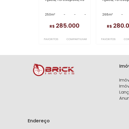
Imóveis semelhantes 
TE00440
TE004
Terreno
T
Tijuca, Teresópolis, RJ
Tijuca, 
250m²
-
-
-
268m²
285.000
R$
R$