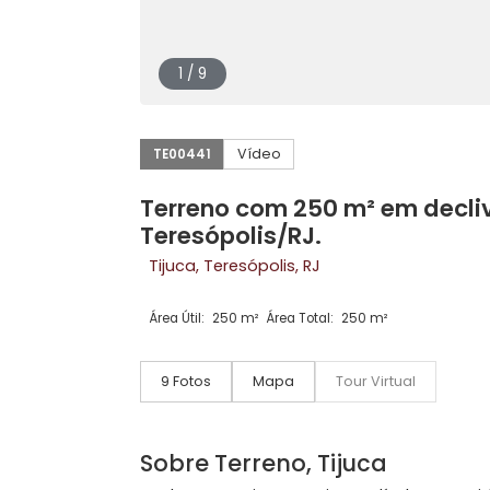
1 / 9
Vídeo
TE00441
Terreno com 250 m² em d
Teresópolis/RJ.
Tijuca, Teresópolis, RJ
Área Útil:
250 m²
Área Total:
250 m²
9 Fotos
Mapa
Tour Virtual