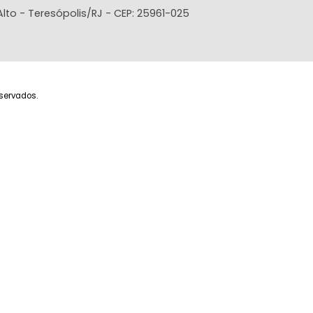
COMPARTILHAR
FAVORITOS
COMPARTILHAR
FAVORITOS
Imóveis
A imobiliária
Con
Imóveis para comprar
Quem Somos
Fale
Imóveis para alugar
Simule seu Financiamento
Área 
Lançamentos
Administração de imóveis
Área 
Anuncie seu Imóvel
Trabalhe Conosco
- Bairro Alto - Teresópolis/RJ - CEP: 25961-025