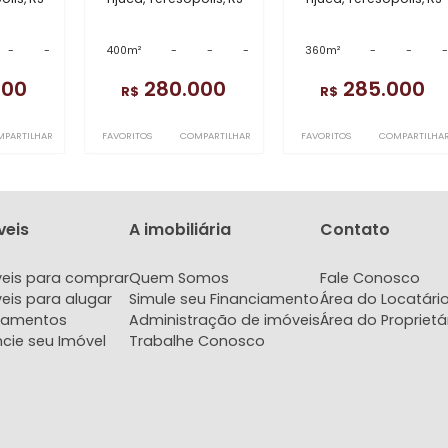
em
Tijuca
97
TE6609
TE7154
erreno
Terreno
Te
Teresópolis, RJ
Tijuca, Teresópolis, RJ
Tijuca, T
-
-
-
400m²
-
-
-
360m²
280.000
280.000
2
R$
R$