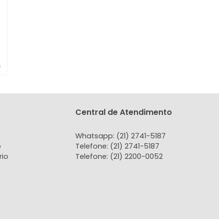
rreno
eresópolis, RJ
-
-
-
85.000