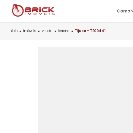
C
Início
imóveis
venda
terreno
Tijuca - TE00441