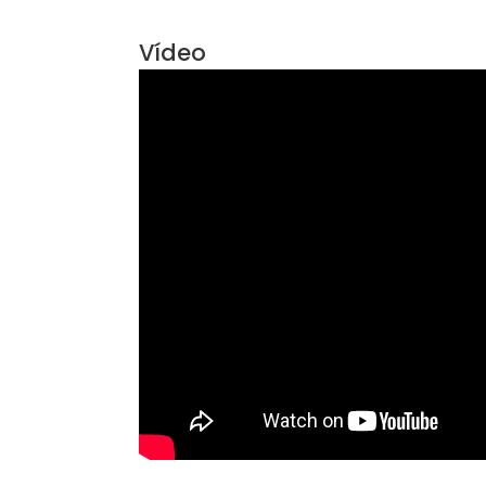
Não perca tempo e agarre essa chan
condomínio na Tijuca. Realize seu son
Ver mais
Vídeo