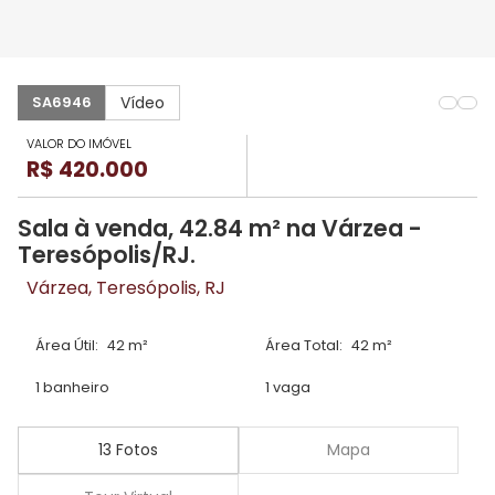
Vídeo
SA6946
VALOR DO IMÓVEL
R$ 420.000
Sala à venda, 42.84 m² na Várzea -
Teresópolis/RJ.
Várzea, Teresópolis, RJ
Área Útil:
42 m²
Área Total:
42 m²
1 banheiro
1 vaga
13 Fotos
Mapa