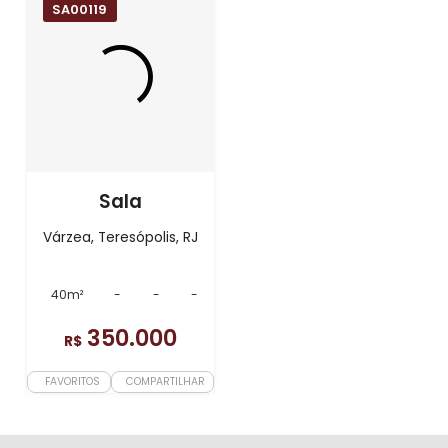
SA00119
Sala
Várzea, Teresópolis, RJ
40m²
-
-
-
350.000
R$
FAVORITOS
COMPARTILHAR