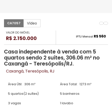
Vídeo
CA7057
VALOR DO IMÓVEL
R$ 560
IPTU Mensal
R$ 2.150.000
Casa independente à venda com 5
quartos sendo 2 suítes, 306.06 m² no
Caxangá - Teresópolis/RJ.
Caxangá, Teresópolis, RJ
Área Útil:
306 m²
Área Total:
1273 m²
5 quartos
(2 suítes)
5 banheiros
3 vagas
1 lavabo