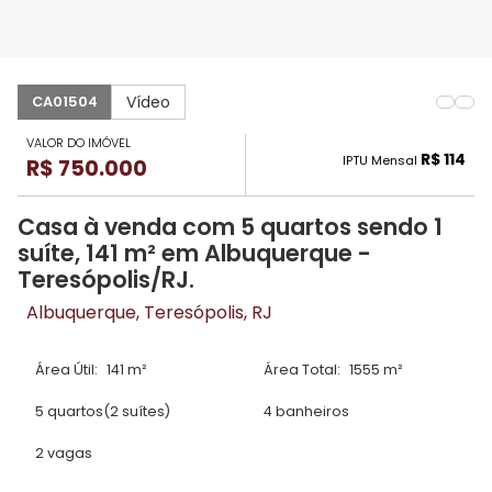
Vídeo
CA01504
VALOR DO IMÓVEL
R$ 114
IPTU Mensal
R$ 750.000
Casa à venda com 5 quartos sendo 1
suíte, 141 m² em Albuquerque -
Teresópolis/RJ.
Albuquerque, Teresópolis, RJ
Área Útil:
141 m²
Área Total:
1555 m²
5 quartos
(2 suítes)
4 banheiros
2 vagas