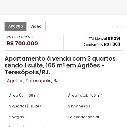
Vídeo
AP6866
VALOR DO IMÓVEL
R$ 291
IPTU Mensal
R$ 700.000
R$ 1.363
Condomínio
Apartamento à venda com 3 quartos
sendo 1 suíte, 166 m² em Agriões -
Teresópolis/RJ.
Agriões, Teresópolis, RJ
Área Útil:
166 m²
Área Total:
166 m²
3 quartos
(1 suíte)
3 banheiros
2 vagas
1 elevador social