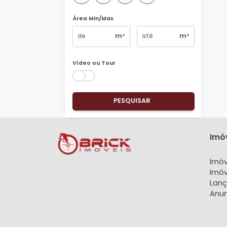
Vagas
1
2
3
4+
Área Min/Max
m²
m²
Vídeo ou Tour
PESQUISAR