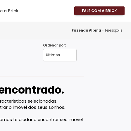
imóveis
Sobre a Brick
FALE
Área 
Área 
Fazenda A
Propri
Ordenar por:
Fale 
is - RJ
Pergu
Frequ
Favor
vel encontrado.
com as caracteristicas selecionadas.
ê vai encontrar o imóvel dos seus sonhos.