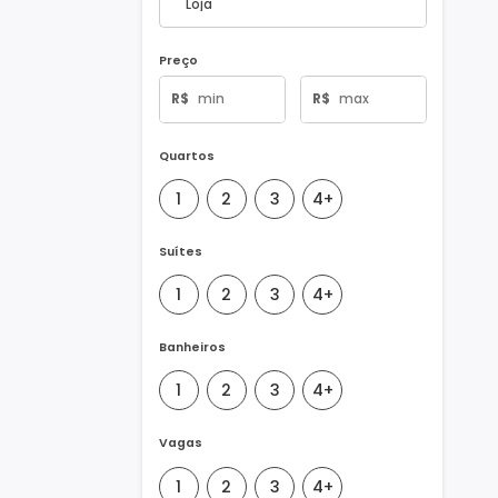
Tipo de Imóvel
Preço
R$
R$
Quartos
1
2
3
4+
Suítes
1
2
3
4+
Banheiros
1
2
3
4+