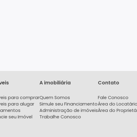
Imóveis
A imobiliária
Con