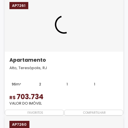
AP7261
Apartamento
Alto, Teresópolis, RJ
96m²
2
1
1
703.734
R$
VALOR DO IMÓVEL
FAVORITOS
COMPARTILHAR
AP7260