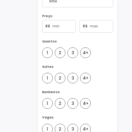
Tipo de Imóvel
Preço
R$
R$
Quartos
1
2
3
4+
Suítes
1
2
3
4+
Banheiros
1
2
3
4+