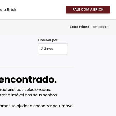
imóveis
Sobre a Brick
FALE
Área 
Área 
Sebas
Propri
Ordenar por:
Fale 
J
Pergu
Frequ
Favor
vel encontrado.
com as caracteristicas selecionadas.
ê vai encontrar o imóvel dos seus sonhos.