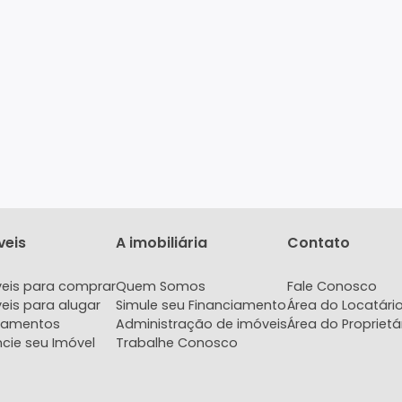
Imóveis
A imobiliária
Con