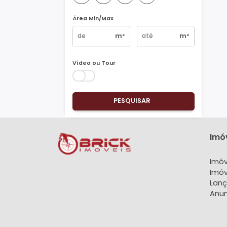
Vagas
1
2
3
4+
Área Min/Max
m²
m²
Vídeo ou Tour
PESQUISAR