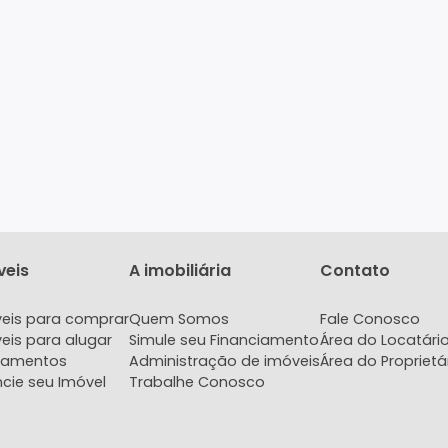
Imóveis
A imobiliária
Con