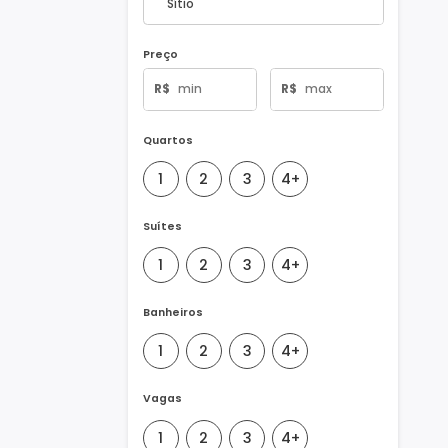
Tipo de Imóvel
Preço
R$
R$
Quartos
1
2
3
4+
Suítes
1
2
3
4+
Banheiros
1
2
3
4+