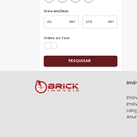
Vagas
1
2
3
4+
Área Min/Max
m²
m²
Vídeo ou Tour
PESQUISAR