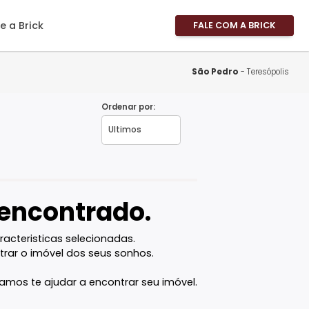
imóveis
Sobre a Brick
FALE
Área 
Área 
São 
Propri
Ordenar por:
Fale 
Pergu
Frequ
Favor
vel encontrado.
com as caracteristicas selecionadas.
ê vai encontrar o imóvel dos seus sonhos.