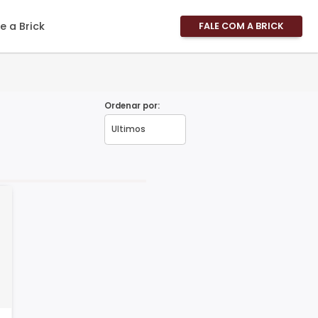
imóveis
Sobre a Brick
FALE
Área 
Área 
Propri
Ordenar por:
Fale 
Pergu
Frequ
Favor