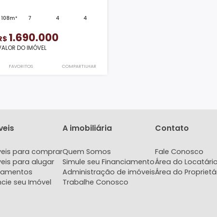
Sítio
Vargem Grande, Teresópolis, RJ
108m²
7
4
4
1.690.000
R$
VALOR DO IMÓVEL
FAVORITOS
COMPARTILHAR
Imóveis
A imobiliária
Con
Imóveis para comprar
Quem Somos
Fale