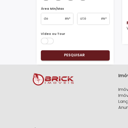
Vagas
1
2
3
4+
Área Min/Max
m²
m²
Vídeo ou Tour
PESQUISAR