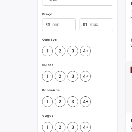
Tipo de Imóvel
Preço
R$
R$
Quartos
1
2
3
4+
Suítes
1
2
3
4+
Banheiros
1
2
3
4+