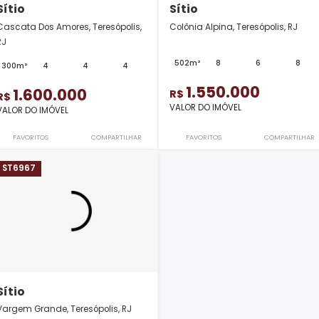
Sítio
Sítio
Cascata Dos Amores, Teresópolis,
Colônia Alpina, Tere
RJ
502m²
8
300m²
4
4
4
1.550.00
1.600.000
R$
R$
VALOR DO IMÓVEL
VALOR DO IMÓVEL
FAVORITOS
COMPARTILHAR
FAVORITOS
ST6967