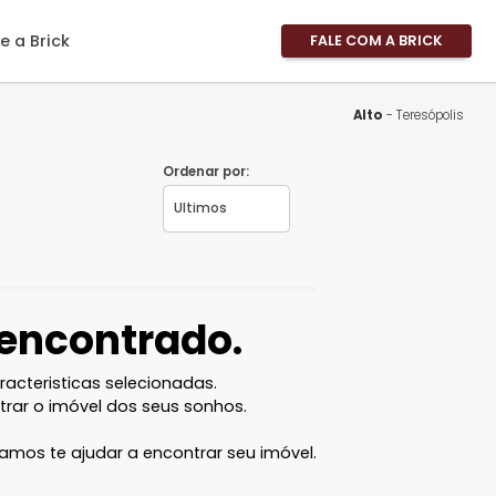
imóveis
Sobre a Brick
FALE
Área 
Área 
Propri
Ordenar por:
Fale 
Pergu
Frequ
Favor
vel encontrado.
com as caracteristicas selecionadas.
ê vai encontrar o imóvel dos seus sonhos.