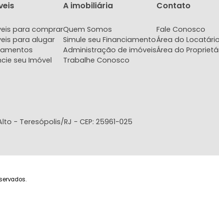
Imóveis
A imobiliária
Con
Imóveis para comprar
Quem Somos
Fale
Imóveis para alugar
Simule seu Financiamento
Área 
Lançamentos
Administração de imóveis
Área 
Anuncie seu Imóvel
Trabalhe Conosco
- Bairro Alto - Teresópolis/RJ - CEP: 25961-025