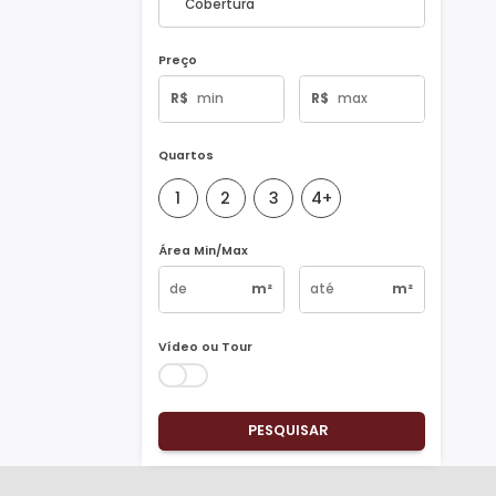
Tipo de Imóvel
Preço
R$
R$
Quartos
1
2
3
4+
Área Min/Max
m²
m²
Vídeo ou Tour