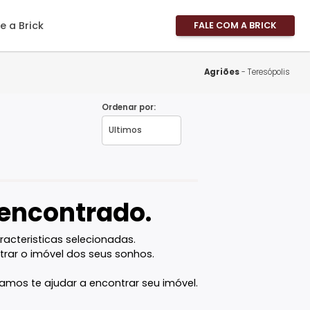
imóveis
Sobre a Brick
FALE
Área 
Área 
Ag
Propri
Ordenar por:
Fale 
RJ
Pergu
Frequ
Favor
vel encontrado.
com as caracteristicas selecionadas.
ê vai encontrar o imóvel dos seus sonhos.