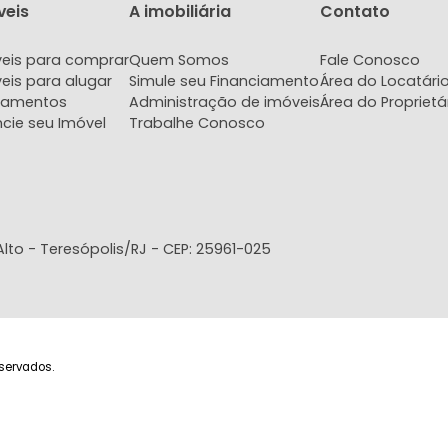
Imóveis
A imobiliária
Con
Imóveis para comprar
Quem Somos
Fale
Imóveis para alugar
Simule seu Financiamento
Área 
Lançamentos
Administração de imóveis
Área 
Anuncie seu Imóvel
Trabalhe Conosco
- Bairro Alto - Teresópolis/RJ - CEP: 25961-025