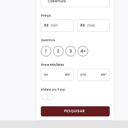
Tipo de Imóvel
Preço
R$
R$
Quartos
1
2
3
4+
Área Min/Max
m²
m²
Vídeo ou Tour