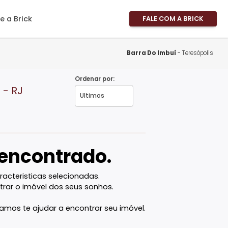
imóveis
Sobre a Brick
FALE
Área 
Área 
Barra Do 
Propri
Ordenar por:
Fale 
esópolis - RJ
Pergu
Frequ
Favor
vel encontrado.
com as caracteristicas selecionadas.
ê vai encontrar o imóvel dos seus sonhos.