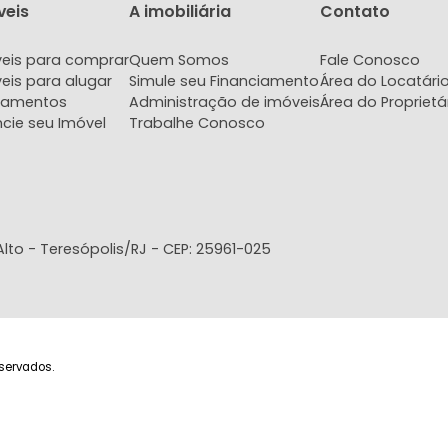
Imóveis
A imobiliária
Con
Imóveis para comprar
Quem Somos
Fale
Imóveis para alugar
Simule seu Financiamento
Área 
Lançamentos
Administração de imóveis
Área 
Anuncie seu Imóvel
Trabalhe Conosco
- Bairro Alto - Teresópolis/RJ - CEP: 25961-025