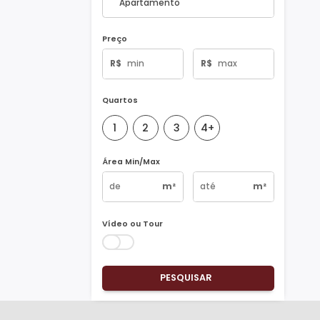
Tipo de Imóvel
Preço
R$
R$
Quartos
1
2
3
4+
Área Min/Max
m²
m²
Vídeo ou Tour