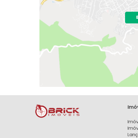
A localização do imóvel no mapa nã
Bairro:
Ermitage
- Teresópolis, RJ