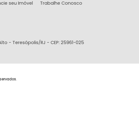
Imóveis
A imobiliária
Con
Imóveis para comprar
Quem Somos
Fale
Imóveis para alugar
Simule seu Financiamento
Área 
Lançamentos
Administração de imóveis
Área 
Anuncie seu Imóvel
Trabalhe Conosco