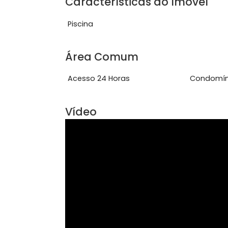
O condomínio oferece um excelente p
entre os imóveis, ...
Ver mais
Características do Imóve
Piscina
Área Comum
Acesso 24 Horas
Con
Vídeo