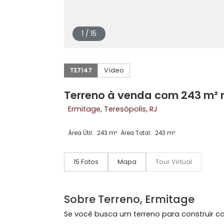
1 / 15
Vídeo
TE7147
Terreno à venda com 243 
Ermitage, Teresópolis, RJ
Área Útil:
243 m²
Área Total:
243 m²
15 Fotos
Mapa
Tour Virtual