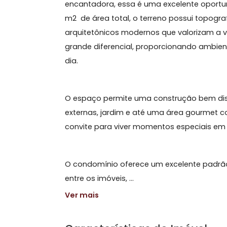
Sobre Terreno, Ermitage
Se você busca um terreno para const
encantadora, essa é uma excelente o
m2 de área total, o terreno possui to
arquitetônicos modernos que valoriza
grande diferencial, proporcionando
dia.
O espaço permite uma construção bem
externas, jardim e até uma área go
convite para viver momentos especia