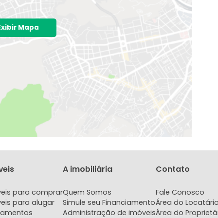
o é exata e sim aproximada
Exibir Mapa