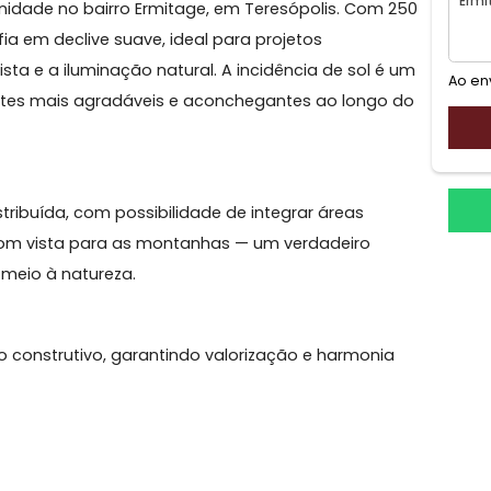
ruir com qualidade de vida, segurança e uma vista
portunidade no bairro Ermitage, em Teresópolis. Com 
pografia em declive suave, ideal para projetos
m a vista e a iluminação natural. A incidência de sol é
 ambientes mais agradáveis e aconchegantes ao longo
 distribuída, com possibilidade de integrar áreas
urmet com vista para as montanhas — um verdadeiro
is em meio à natureza.