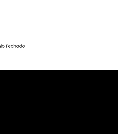
adrão construtivo, garantindo valorização e harmoni
l
domínio Fechado