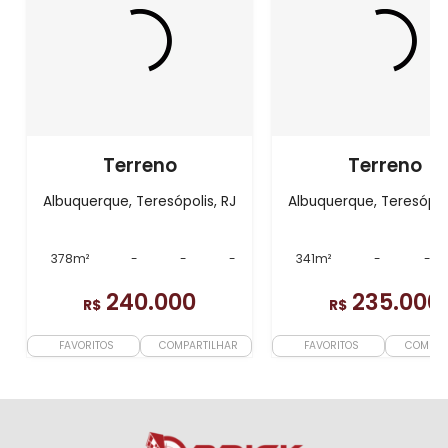
Terreno
Terreno
Albuquerque, Teresópolis, RJ
Albuquerque, Teresópoli
378m²
-
-
-
341m²
-
-
240.000
235.000
R$
R$
FAVORITOS
COMPARTILHAR
FAVORITOS
COMPAR