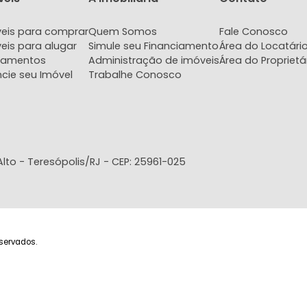
rtamento
Apartamento
Apar
 Teresópolis, RJ
Agriões, Teresópolis, RJ
Agriões, 
2
1
1
84m²
2
1
2
76m²
630.000
720.000
6
R$
R$
COMPARTILHAR
FAVORITOS
COMPARTILHAR
FAVORITOS
Imóveis
A imobiliária
Con
Imóveis para comprar
Quem Somos
Fale
Imóveis para alugar
Simule seu Financiamento
Área 
Lançamentos
Administração de imóveis
Área 
Anuncie seu Imóvel
Trabalhe Conosco