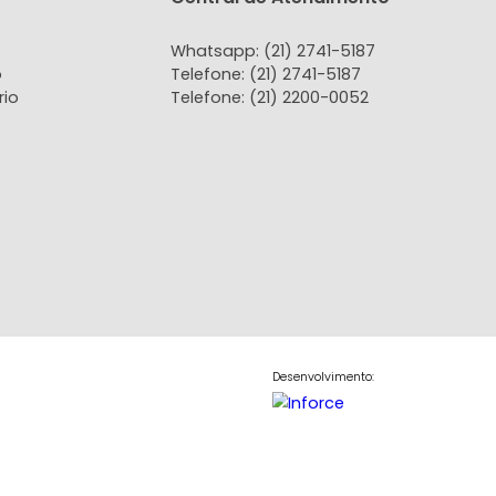
tamento
Apartamento
Teresópolis, RJ
Agriões, Teresópolis, RJ
2
1
2
76m²
2
1
2
90.000
750.000
R$
COMPARTILHAR
FAVORITOS
COMPARTILHAR
tato
Central de Atendi
 Conosco
Whatsapp: (21) 2741-
do Locatário
Telefone: (21) 2741-51
do Proprietário
Telefone: (21) 2200-0