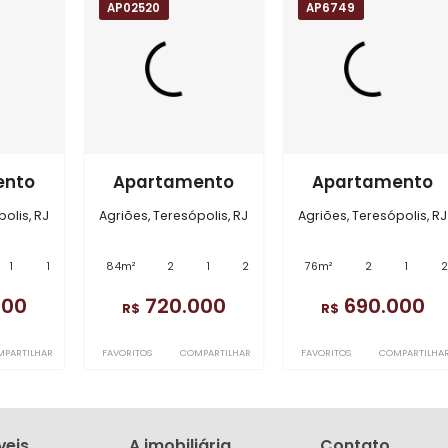
o é exata e sim aproximada
em
Agriões
0
AP02520
AP6749