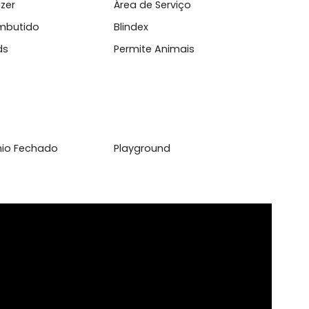
l
 de Lazer
Área de Serviço
ário Embutido
Blindex
aço Kids
Permite Animais
domínio Fechado
Playground