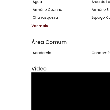
Ver mais
Características do Imóve
Água
Área
Armário Cozinha
Arm
Churrasqueira
Esp
Ver mais
Área Comum
Academia
Con