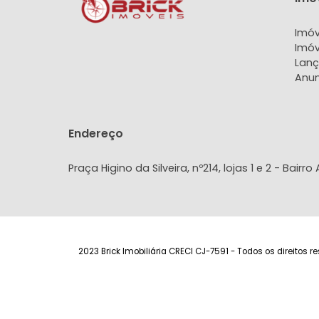
Apartamento
Apa
Agriões, Teresópolis, RJ
Agriões,
77m²
2
1
1
86m²
650.000
R$
R$
FAVORITOS
COMPARTILHAR
FAVORITOS