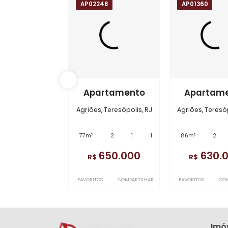
Localização do Imóvel
A localização do imóvel no mapa nã
Bairro:
Agriões
- Teresópolis, RJ
Imóveis semelhantes 
AP02248
AP0136