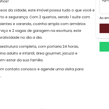
ões
eus sonhos!
harmosos da cidade, este imóvel possui tudo o que vo
 conforto e segurança. Com 2 quartos, sendo 1 suíte c
dois ambientes e varanda, cozinha ampla com armários
o de serviço e 2 vagas de garagem na escritura, este
sca praticidade no dia a dia.
a infraestrutura completa, com portaria 24 horas,
 piscina adulto e infantil, área gourmet, jacuzzi e
 e o bem-estar da sua família.
 Entre em contato conosco e agende uma visita para
so i...