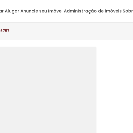
omprar
Alugar
Anuncie seu Imóvel
Administração de 
o(s) - AP6757