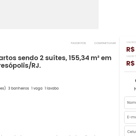
FAVORITOS
COMPART
quartos sendo 2 suítes, 155,34 m² e
 Teresópolis/RJ.
os
(2 suítes)
3 banheiros
1 vaga
1 lavabo