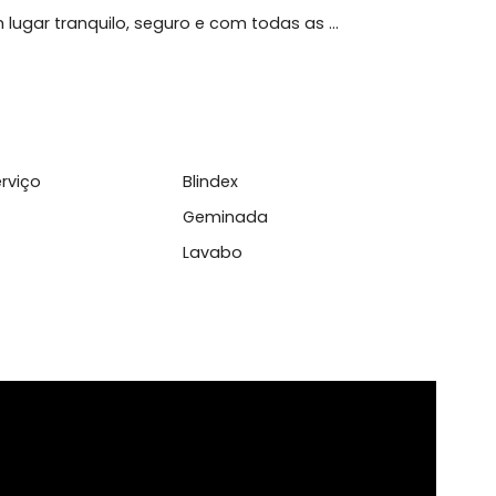
arro e churrasqueira, perfeito para reunir amigos e
m um lugar tranquilo, seguro e com todas as ...
l
 de Serviço
Blindex
pensa
Geminada
ira
Lavabo