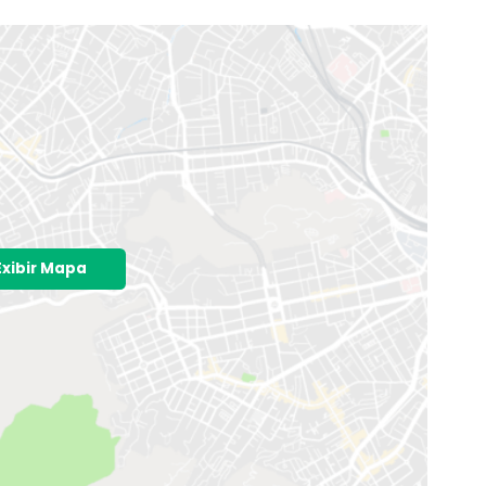
ção necessária para alugar
Simule seguro fiança
o é exata e sim aproximada