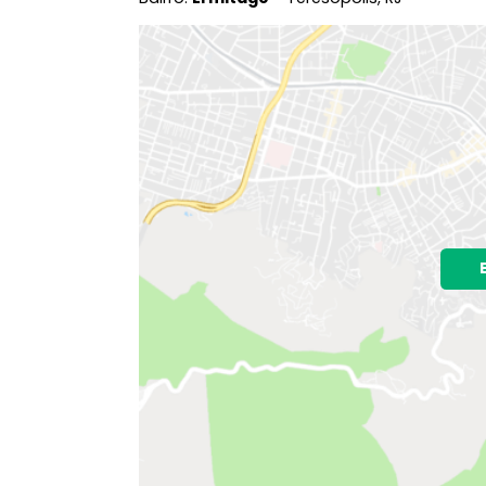
Dúvidas Frequentes
Documenta
Localização do Imóvel
A localização do imóvel no mapa nã
Bairro:
Ermitage
- Teresópolis, RJ