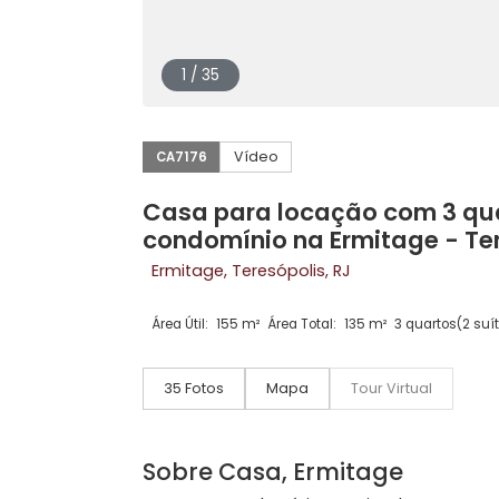
1 / 35
Vídeo
CA7176
Casa para locação com 3 
condomínio na Ermitage -
Ermitage, Teresópolis, RJ
Área Útil:
155 m²
Área Total:
135 m²
3 quart
35 Fotos
Mapa
Tour Virtual