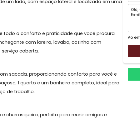
nte de um lado, com espaço lateral e localizada em
ferece todo o conforto e praticidade que você procur
la aconchegante com lareira, lavabo, cozinha com
ea de serviço coberta.
a delas com sacada, proporcionando conforto para voc
ino espaçoso, 1 quarto e um banheiro completo, ideal 
m espaço de trabalho.