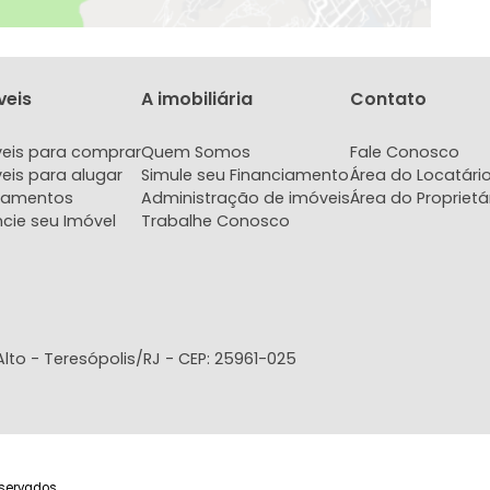
Exibir Mapa
Imóveis
A imobiliária
Con