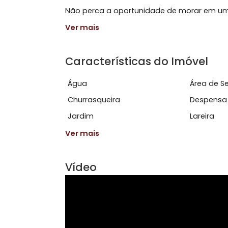
O condomínio conta com 1 vaga para c
familiares em momentos especiais.
Não perca a oportunidade de morar e
Ver mais
Características do Imóve
Água
Área
Churrasqueira
Des
Jardim
Lare
Ver mais