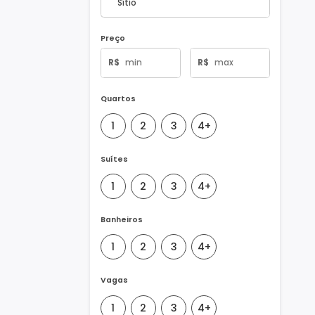
Tipo de Imóvel
Preço
R$
R$
Quartos
1
2
3
4+
Suítes
1
2
3
4+
Banheiros
1
2
3
4+