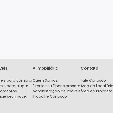
Imóveis
A imobiliária
Con