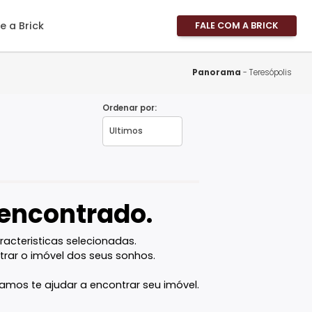
imóveis
Sobre a Brick
FALE
Área 
Área 
Pano
Propri
Ordenar por:
Fale 
 RJ
Pergu
Frequ
Favor
vel encontrado.
com as caracteristicas selecionadas.
ê vai encontrar o imóvel dos seus sonhos.