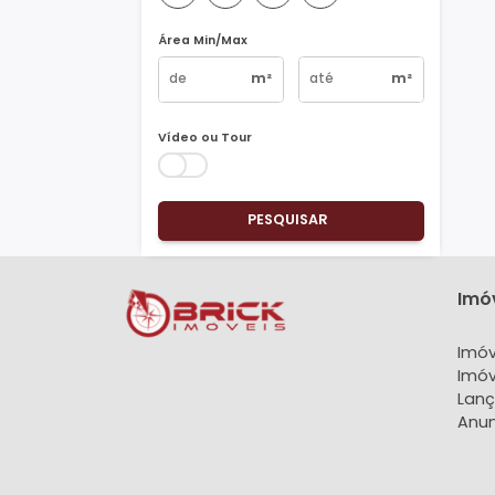
Vagas
1
2
3
4+
Área Min/Max
m²
m²
Vídeo ou Tour
PESQUISAR