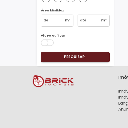
Vagas
1
2
3
4+
Área Min/Max
m²
m²
Vídeo ou Tour
PESQUISAR