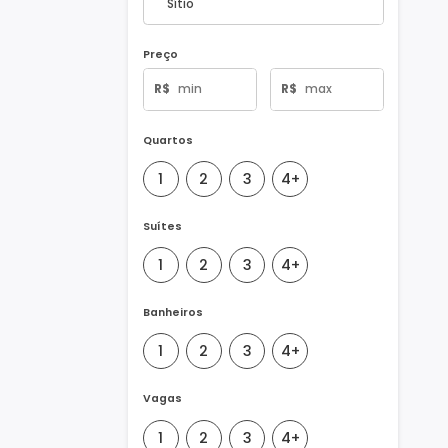
Tipo de Imóvel
Preço
R$
R$
Quartos
1
2
3
4+
Suítes
1
2
3
4+
Banheiros
1
2
3
4+