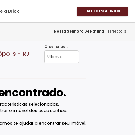
imóveis
Sobre a Brick
FALE
Área 
Área 
Nossa Senhora De F
Propri
Ordenar por:
Fale 
, Teresópolis - RJ
Pergu
Frequ
Favor
vel encontrado.
com as caracteristicas selecionadas.
ê vai encontrar o imóvel dos seus sonhos.