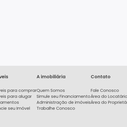
Imóveis
A imobiliária
Con