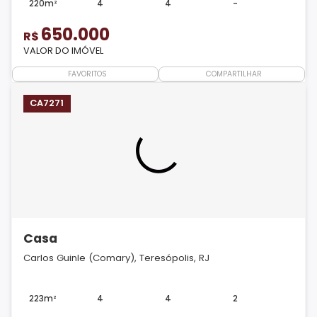
220m²
4
4
-
650.000
R$
VALOR DO IMÓVEL
FAVORITOS
COMPARTILHAR
CA7271
Casa
Carlos Guinle (Comary), Teresópolis, RJ
223m²
4
4
2