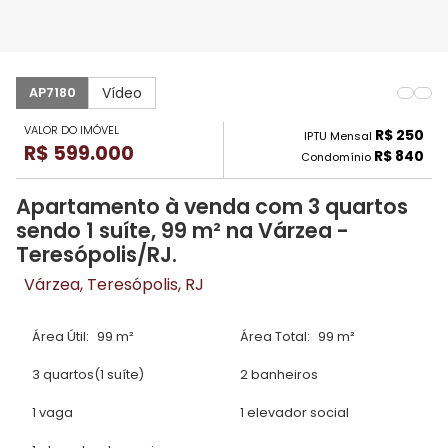
Vídeo
AP7180
VALOR DO IMÓVEL
R$ 250
IPTU Mensal
R$ 599.000
R$ 840
Condomínio
Apartamento à venda com 3 quartos
sendo 1 suíte, 99 m² na Várzea -
Teresópolis/RJ.
Várzea, Teresópolis, RJ
Área Útil:
99 m²
Área Total:
99 m²
3 quartos
(1 suíte)
2 banheiros
1 vaga
1 elevador social