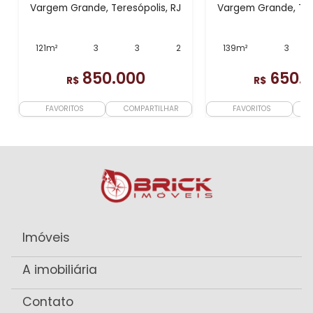
Vargem Grande, Teresópolis, RJ
Vargem Grande, Ter
121m²
3
3
2
139m²
3
850.000
650.
R$
R$
FAVORITOS
COMPARTILHAR
FAVORITOS
Imóveis
A imobiliária
Contato