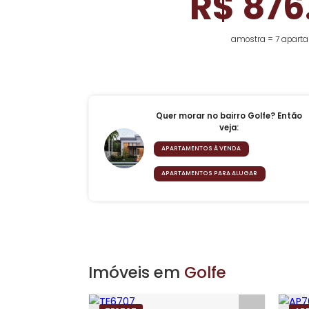
Mediana do preço de 
para
R$ 8
amostra = 
Quer morar no bairro Golfe?
veja:
APARTAMENTOS À VENDA
APARTAMENTOS PARA ALUGAR