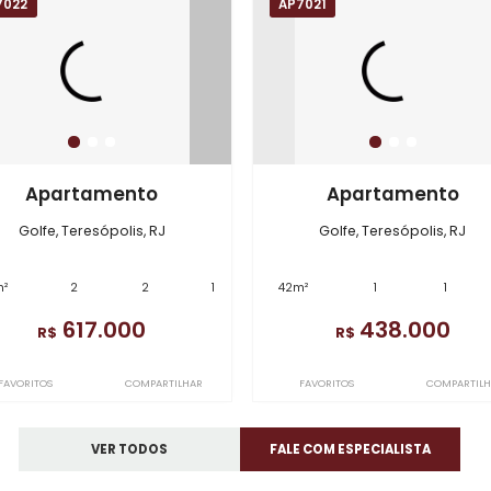
AP7022
AP7021
Apartamento
Apart
Golfe, Teresópolis, RJ
Golfe, Ter
68m²
2
2
1
42m²
1