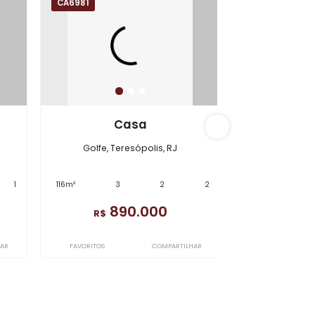
CA6981
amento
Casa
esópolis, RJ
Golfe, Teresópolis, RJ
1
1
116m²
3
2
2