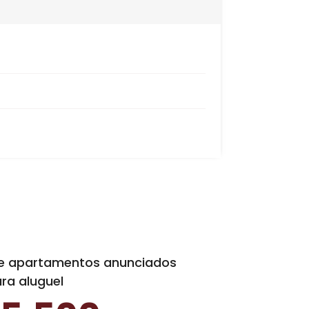
irro
Golfe