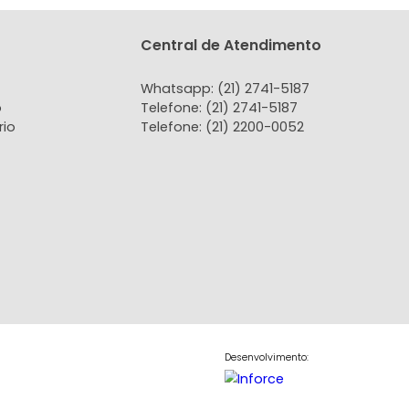
8.000
890.000
R$
COMPARTILHAR
FAVORITOS
COMPARTILHAR
LISTA
tato
Central de Atendi
 Conosco
Whatsapp: (21) 2741-
do Locatário
Telefone: (21) 2741-51
do Proprietário
Telefone: (21) 2200-0