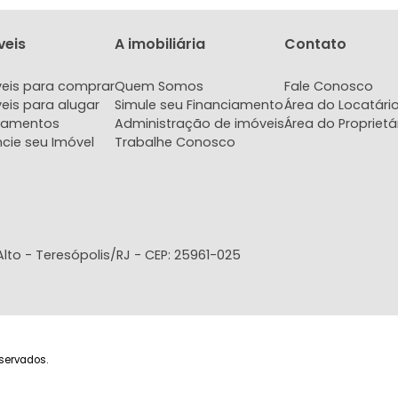
617.000
43
R$
R$
FAVORITOS
COMPARTILHAR
FAVORITOS
VER TODOS
FALE COM ESPECIA
Imóveis
A imobiliária
Con
Imóveis para comprar
Quem Somos
Fale
Imóveis para alugar
Simule seu Financiamento
Área 
Lançamentos
Administração de imóveis
Área 
Anuncie seu Imóvel
Trabalhe Conosco