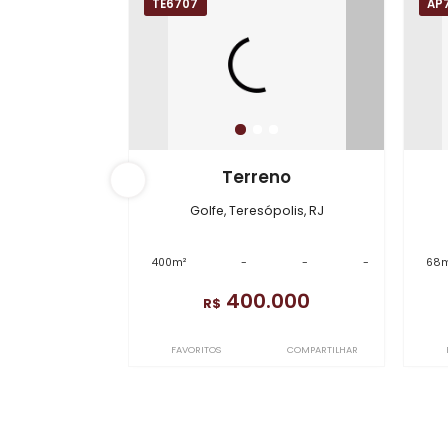
Imóveis em
Golfe
TE6707
Terreno
Golfe, Teresópolis, RJ
400m²
-
-
-