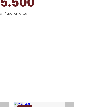
o preço de apartamentos anunciados
para aluguel
R$ 5.500
amostra = 1 apartamentos