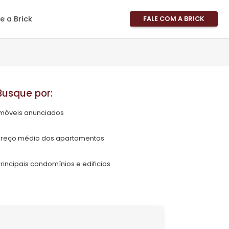
imóveis
Sobre a Brick
FALE
Área 
Área 
Propri
Fale 
Busque por:
Pergu
Imóveis anunciados
Frequ
Favor
Preço médio dos apartamentos
Principais condomínios e edificios